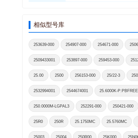
相似型号库
253639-000
254907-000
254671-000
250
2509433001
253897-000
259453-000
251
25.00
2500
256153-000
25/22-3
250
2532994001
2544674001
25.6000K-P:PBFREE
250.0000M-LGPAL3
252291-000
250421-000
25R0
250R
25.1750MC
25.5760MC
25003
25004
250R00
25K000
25N0