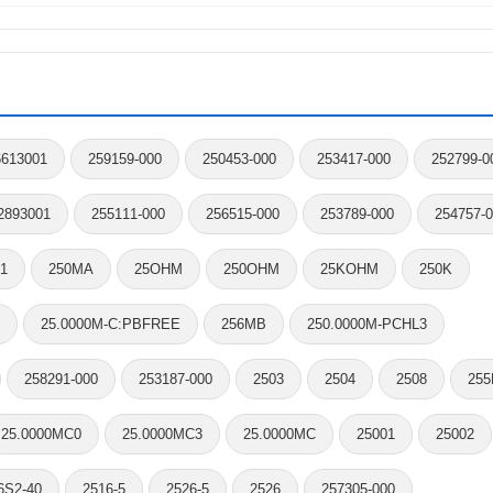
6613001
259159-000
250453-000
253417-000
252799-0
2893001
255111-000
256515-000
253789-000
254757-
1
250MA
25OHM
250OHM
25KOHM
250K
25.0000M-C:PBFREE
256MB
250.0000M-PCHL3
258291-000
253187-000
2503
2504
2508
255
25.0000MC0
25.0000MC3
25.0000MC
25001
25002
6S2-40
2516-5
2526-5
2526
257305-000