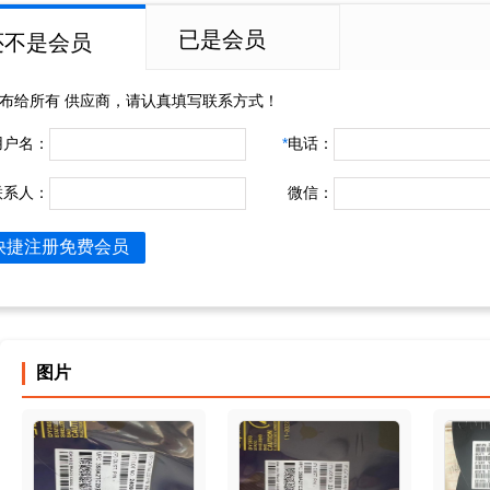
已是会员
还不是会员
布给所有
供应商，请认真填写联系方式！
用户名：
*
电话：
联系人：
微信：
快捷注册免费会员
图片