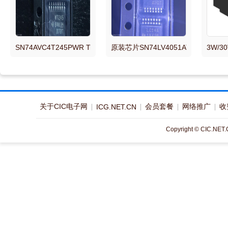
SN74AVC4T245PWR TSSOP-16 4位双电源总线收发器芯片 集成电
原装芯片SN74LV4051ATPWRQ1 T
3W/3
关于CIC电子网
会员套餐
网络推广
收
ICG.NET.CN
Copyright © CIC.NET.