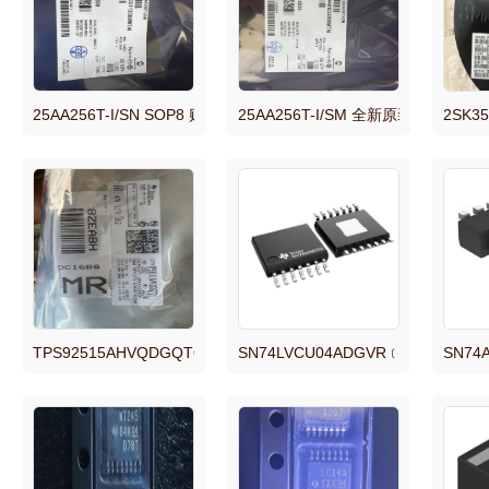
25AA256T-I/SN SOP8 贴片 MCU单片机 芯片IC 全新 原装现货 25AA
25AA256T-I/SM 全新原装正品现货
2SK3
TPS92515AHVQDGQTQ1 全新原装正品现货。
SN74LVCU04ADGVR﹝IC INVERTE
SN74