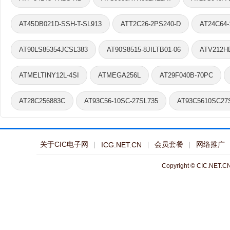
AT45DB021D-SSH-T-SL913
ATT2C26-2PS240-D
AT24C64
AT90LS85354JCSL383
AT90S8515-8JILTB01-06
ATV212H
ATMELTINY12L-4SI
ATMEGA256L
AT29F040B-70PC
AT28C256883C
AT93C56-10SC-27SL735
AT93C5610SC27
关于CIC电子网
会员套餐
网络推广
ICG.NET.CN
Copyright © CIC.NET.CN