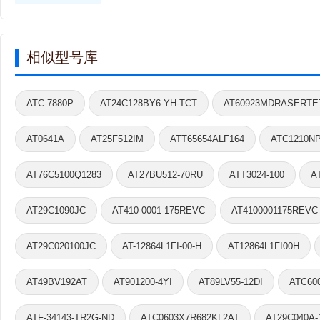
相似型号库
ATC-7880P
AT24C128BY6-YH-TCT
AT60923MDRASERTE
AT0641A
AT25F512IM
ATT65654ALF164
ATC1210N
AT76C5100Q1283
AT27BU512-70RU
ATT3024-100
A
AT29C1090JC
AT410-0001-175REVC
AT4100001175REVC
AT29C020100JC
AT-12864L1FI-00-H
AT12864L1FI00H
AT49BV192AT
AT901200-4YI
AT89LV55-12DI
ATC60
ATF-34143-TR2G-ND
ATC0603X7R682KL2AT
AT29C040A-