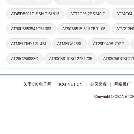
AT45DB021D-SSH-T-SL913
ATT2C26-2PS240-D
AT24C64
AT90LS85354JCSL383
AT90S8515-8JILTB01-06
ATV212H
ATMELTINY12L-4SI
ATMEGA256L
AT29F040B-70PC
AT28C256883C
AT93C56-10SC-27SL735
AT93C5610SC27
关于CIC电子网
会员套餐
网络推广
ICG.NET.CN
Copyright © CIC.NET.CN