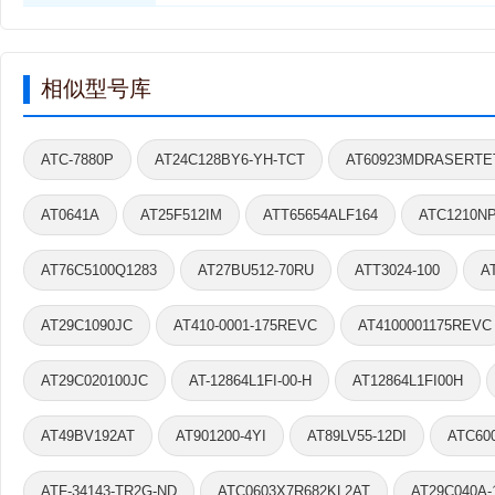
相似型号库
ATC-7880P
AT24C128BY6-YH-TCT
AT60923MDRASERTE
AT0641A
AT25F512IM
ATT65654ALF164
ATC1210N
AT76C5100Q1283
AT27BU512-70RU
ATT3024-100
A
AT29C1090JC
AT410-0001-175REVC
AT4100001175REVC
AT29C020100JC
AT-12864L1FI-00-H
AT12864L1FI00H
AT49BV192AT
AT901200-4YI
AT89LV55-12DI
ATC60
ATF-34143-TR2G-ND
ATC0603X7R682KL2AT
AT29C040A-