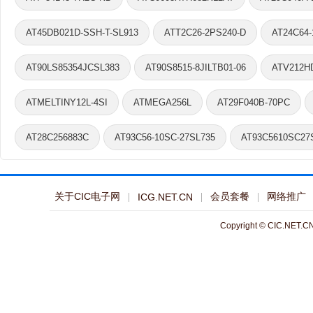
AT45DB021D-SSH-T-SL913
ATT2C26-2PS240-D
AT24C64
AT90LS85354JCSL383
AT90S8515-8JILTB01-06
ATV212H
ATMELTINY12L-4SI
ATMEGA256L
AT29F040B-70PC
AT28C256883C
AT93C56-10SC-27SL735
AT93C5610SC27
关于CIC电子网
会员套餐
网络推广
ICG.NET.CN
Copyright © CIC.NET.CN