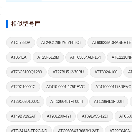
相似型号库
ATC-7880P
AT24C128BY6-YH-TCT
AT60923MDRASERTE
AT0641A
AT25F512IM
ATT65654ALF164
ATC1210N
AT76C5100Q1283
AT27BU512-70RU
ATT3024-100
A
AT29C1090JC
AT410-0001-175REVC
AT4100001175REVC
AT29C020100JC
AT-12864L1FI-00-H
AT12864L1FI00H
AT49BV192AT
AT901200-4YI
AT89LV55-12DI
ATC60
ATF-34143-TR2G-ND
ATC0603X7R682KL2AT
AT29C040A-