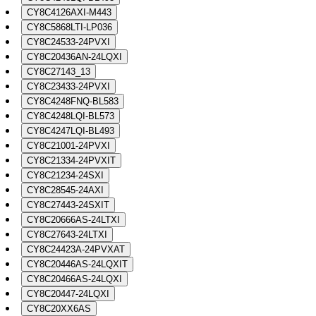
CY8C4126AXI-M443
CY8C5868LTI-LP036
CY8C24533-24PVXI
CY8C20436AN-24LQXI
CY8C27143_13
CY8C23433-24PVXI
CY8C4248FNQ-BL583
CY8C4248LQI-BL573
CY8C4247LQI-BL493
CY8C21001-24PVXI
CY8C21334-24PVXIT
CY8C21234-24SXI
CY8C28545-24AXI
CY8C27443-24SXIT
CY8C20666AS-24LTXI
CY8C27643-24LTXI
CY8C24423A-24PVXAT
CY8C20446AS-24LQXIT
CY8C20466AS-24LQXI
CY8C20447-24LQXI
CY8C20XX6AS