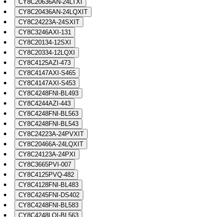
CY8C20636AN-24LTXI
CY8C20436AN-24LQXIT
CY8C24223A-24SXIT
CY8C3246AXI-131
CY8C20134-12SXI
CY8C20334-12LQXI
CY8C4125AZI-473
CY8C4147AXI-S465
CY8C4147AXI-S453
CY8C4248FNI-BL493
CY8C4244AZI-443
CY8C4248FNI-BL563
CY8C4248FNI-BL543
CY8C24223A-24PVXIT
CY8C20466A-24LQXIT
CY8C24123A-24PXI
CY8C3665PVI-007
CY8C4125PVQ-482
CY8C4128FNI-BL483
CY8C4245FNI-DS402
CY8C4248FNI-BL583
CY8C4248LQI-BL563