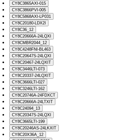
CY8C3865AXI-015
CY8C3866PVI-005
CY8C5868AXI-LP031
CY8C20180-LDX2I
CY8C36_12
CY8C20666A-24LQXI
CY8CMBR2044_12
CY8C4248FNI-BL463
CY8C20647S-24LQXI
CY8C20467-24LQXIT
CY8C3446LTI-073
CY8C20337-24LQXIT
CY8C3666LTI-027
CY8C3246LTI-162
CY8C20746A-24FDXCT
CY8C20666A-24LTXIT
CY8C24094_13
CY8C20347S-24LQXI
CY8C3665LTI-199
CY8C20246AS-24LKXIT
CY8C20X36A_12