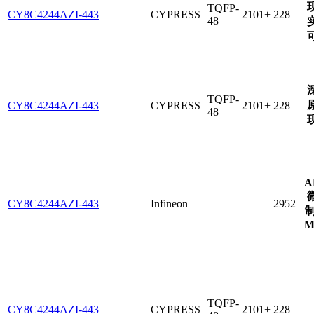
TQFP-
CY8C4244AZI-443
CYPRESS
2101+
228
48
TQFP-
CY8C4244AZI-443
CYPRESS
2101+
228
48
A
CY8C4244AZI-443
Infineon
2952
制
M
TQFP-
CY8C4244AZI-443
CYPRESS
2101+
228