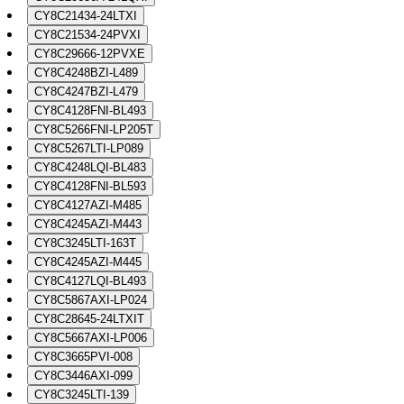
CY8C21434-24LTXI
CY8C21534-24PVXI
CY8C29666-12PVXE
CY8C4248BZI-L489
CY8C4247BZI-L479
CY8C4128FNI-BL493
CY8C5266FNI-LP205T
CY8C5267LTI-LP089
CY8C4248LQI-BL483
CY8C4128FNI-BL593
CY8C4127AZI-M485
CY8C4245AZI-M443
CY8C3245LTI-163T
CY8C4245AZI-M445
CY8C4127LQI-BL493
CY8C5867AXI-LP024
CY8C28645-24LTXIT
CY8C5667AXI-LP006
CY8C3665PVI-008
CY8C3446AXI-099
CY8C3245LTI-139