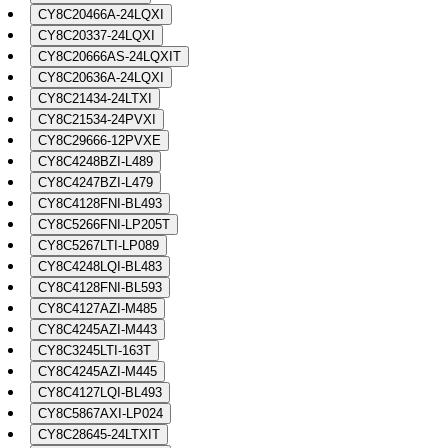
CY8C20466A-24LQXI
CY8C20337-24LQXI
CY8C20666AS-24LQXIT
CY8C20636A-24LQXI
CY8C21434-24LTXI
CY8C21534-24PVXI
CY8C29666-12PVXE
CY8C4248BZI-L489
CY8C4247BZI-L479
CY8C4128FNI-BL493
CY8C5266FNI-LP205T
CY8C5267LTI-LP089
CY8C4248LQI-BL483
CY8C4128FNI-BL593
CY8C4127AZI-M485
CY8C4245AZI-M443
CY8C3245LTI-163T
CY8C4245AZI-M445
CY8C4127LQI-BL493
CY8C5867AXI-LP024
CY8C28645-24LTXIT