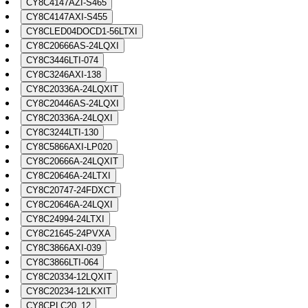
CY8C4147AZI-S465
CY8C4147AXI-S455
CY8CLED04DOCD1-56LTXI
CY8C20666AS-24LQXI
CY8C3446LTI-074
CY8C3246AXI-138
CY8C20336A-24LQXIT
CY8C20446AS-24LQXI
CY8C20336A-24LQXI
CY8C3244LTI-130
CY8C5866AXI-LP020
CY8C20666A-24LQXIT
CY8C20646A-24LTXI
CY8C20747-24FDXCT
CY8C20646A-24LQXI
CY8C24994-24LTXI
CY8C21645-24PVXA
CY8C3866AXI-039
CY8C3866LTI-064
CY8C20334-12LQXIT
CY8C20234-12LKXIT
CY8CPLC20_12