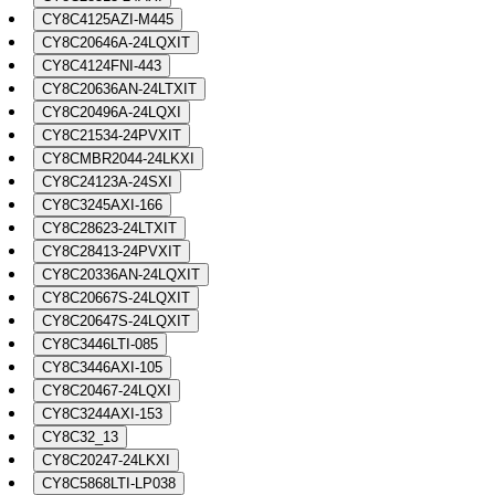
CY8C4125AZI-M445
CY8C20646A-24LQXIT
CY8C4124FNI-443
CY8C20636AN-24LTXIT
CY8C20496A-24LQXI
CY8C21534-24PVXIT
CY8CMBR2044-24LKXI
CY8C24123A-24SXI
CY8C3245AXI-166
CY8C28623-24LTXIT
CY8C28413-24PVXIT
CY8C20336AN-24LQXIT
CY8C20667S-24LQXIT
CY8C20647S-24LQXIT
CY8C3446LTI-085
CY8C3446AXI-105
CY8C20467-24LQXI
CY8C3244AXI-153
CY8C32_13
CY8C20247-24LKXI
CY8C5868LTI-LP038