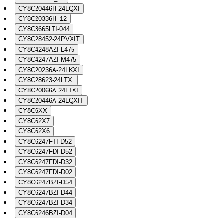
CY8C20446H-24LQXI
CY8C20336H_12
CY8C3665LTI-044
CY8C28452-24PVXIT
CY8C4248AZI-L475
CY8C4247AZI-M475
CY8C20236A-24LKXI
CY8C28623-24LTXI
CY8C20066A-24LTXI
CY8C20446A-24LQXIT
CY8C6XX
CY8C62X7
CY8C62X6
CY8C6247FTI-D52
CY8C6247FDI-D52
CY8C6247FDI-D32
CY8C6247FDI-D02
CY8C6247BZI-D54
CY8C6247BZI-D44
CY8C6247BZI-D34
CY8C6246BZI-D04