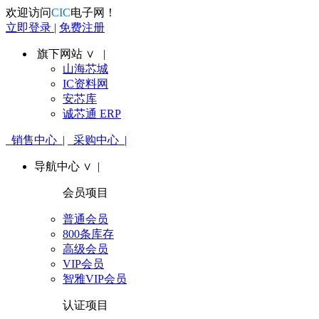
欢迎访问
CIC
电子网！
立即登录 |
免费注册
旗下网站 ∨ |
山海芯城
IC资料网
安芯库
诚芯通 ERP
销售中心 |
采购中心 |
导航中心 ∨ |
会员项目
普通会员
800条库存
高级会员
VIP会员
智雅VIP会员
认证项目