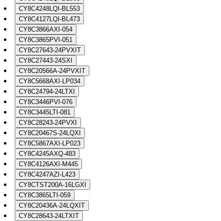
CY8C4248LQI-BL553
CY8C4127LQI-BL473
CY8C3866AXI-054
CY8C3865PVI-051
CY8C27643-24PVXIT
CY8C27443-24SXI
CY8C20566A-24PVXIT
CY8C5668AXI-LP034
CY8C24794-24LTXI
CY8C3446PVI-076
CY8C3445LTI-081
CY8C28243-24PVXI
CY8C20467S-24LQXI
CY8C5867AXI-LP023
CY8C4245AXQ-483
CY8C4126AXI-M445
CY8C4247AZI-L423
CY8CTST200A-16LGXI
CY8C3865LTI-059
CY8C20436A-24LQXIT
CY8C28643-24LTXIT