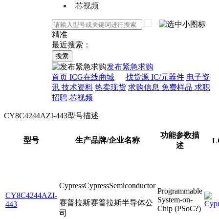
芯视频
精准
最近搜索：
搜索
发布紧急求购
首页
ICG在线商城
找货源
IC/元器件
电子资
讯
技术资料
热卖现货
求购信息
免费样品
求职
招聘
芯视频
CY8C4244AZI-443型号描述
功能参数描
型号
生产品牌/企业名称
L
述
CypressCypressSemiconductor
Programmable
CY8C4244AZI-
System-on-
赛普拉斯赛普拉斯半导体公
443
Chip (PSoC?)
司