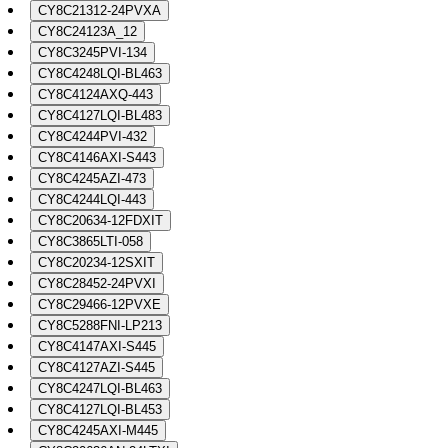
CY8C21312-24PVXA
CY8C24123A_12
CY8C3245PVI-134
CY8C4248LQI-BL463
CY8C4124AXQ-443
CY8C4127LQI-BL483
CY8C4244PVI-432
CY8C4146AXI-S443
CY8C4245AZI-473
CY8C4244LQI-443
CY8C20634-12FDXIT
CY8C3865LTI-058
CY8C20234-12SXIT
CY8C28452-24PVXI
CY8C29466-12PVXE
CY8C5288FNI-LP213
CY8C4147AXI-S445
CY8C4127AZI-S445
CY8C4247LQI-BL463
CY8C4127LQI-BL453
CY8C4245AXI-M445