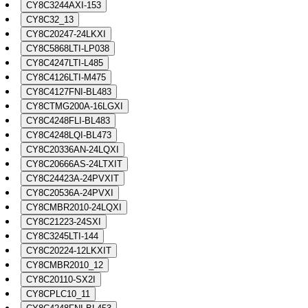
CY8C3244AXI-153
CY8C32_13
CY8C20247-24LKXI
CY8C5868LTI-LP038
CY8C4247LTI-L485
CY8C4126LTI-M475
CY8C4127FNI-BL483
CY8CTMG200A-16LGXI
CY8C4248FLI-BL483
CY8C4248LQI-BL473
CY8C20336AN-24LQXI
CY8C20666AS-24LTXIT
CY8C24423A-24PVXIT
CY8C20536A-24PVXI
CY8CMBR2010-24LQXI
CY8C21223-24SXI
CY8C3245LTI-144
CY8C20224-12LKXIT
CY8CMBR2010_12
CY8C20110-SX2I
CY8CPLC10_11