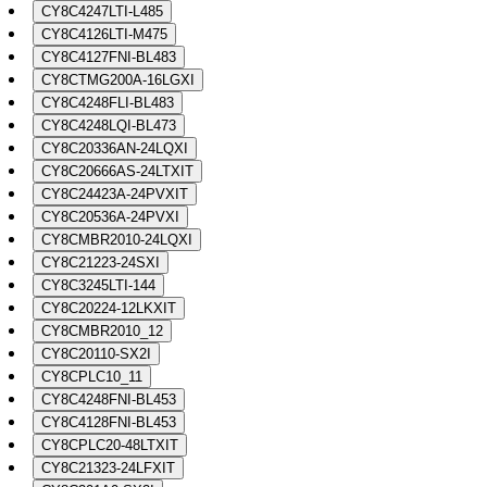
CY8C4247LTI-L485
CY8C4126LTI-M475
CY8C4127FNI-BL483
CY8CTMG200A-16LGXI
CY8C4248FLI-BL483
CY8C4248LQI-BL473
CY8C20336AN-24LQXI
CY8C20666AS-24LTXIT
CY8C24423A-24PVXIT
CY8C20536A-24PVXI
CY8CMBR2010-24LQXI
CY8C21223-24SXI
CY8C3245LTI-144
CY8C20224-12LKXIT
CY8CMBR2010_12
CY8C20110-SX2I
CY8CPLC10_11
CY8C4248FNI-BL453
CY8C4128FNI-BL453
CY8CPLC20-48LTXIT
CY8C21323-24LFXIT