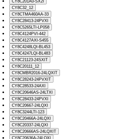
CY8C201A0-SX2I
CY8C32_12
CY8CTMA460AA-33
CY8C28413-24PVXI
CY8C5265LTI-LP058
CY8C4124PVI-442
CY8C4127AXI-S455
CY8C4248LQI-BL453
CY8C4247LQI-BL483
CY8C21123-24SXIT
CY8C20111_12
CY8CMBR2016-24LQXIT
CY8C28243-24PVXIT
CY8C28533-24AXI
CY8C20646AS-24LTXI
CY8C28433-24PVXI
CY8C20667-24LQXI
CY8C3244LTI-123
CY8C20466A-24LQXI
CY8C20337-24LQXI
CY8C20666AS-24LQXIT
CY8C20636A-24LQXI