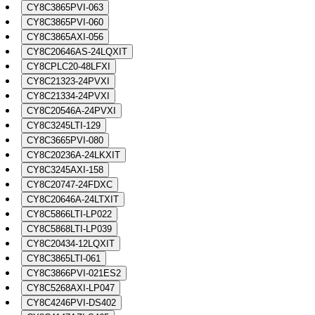
CY8C3865PVI-063
CY8C3865PVI-060
CY8C3865AXI-056
CY8C20646AS-24LQXIT
CY8CPLC20-48LFXI
CY8C21323-24PVXI
CY8C21334-24PVXI
CY8C20546A-24PVXI
CY8C3245LTI-129
CY8C3665PVI-080
CY8C20236A-24LKXIT
CY8C3245AXI-158
CY8C20747-24FDXC
CY8C20646A-24LTXIT
CY8C5866LTI-LP022
CY8C5868LTI-LP039
CY8C20434-12LQXIT
CY8C3865LTI-061
CY8C3866PVI-021ES2
CY8C5268AXI-LP047
CY8C4246PVI-DS402