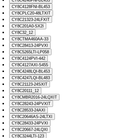
CY8C4248FNI-BL453
CY8C4128FNI-BL453
CY8CPLC20-48LTXIT
CY8C21323-24LFXIT
CY8C201A0-SX2I
CY8C32_12
CY8CTMA460AA-33
CY8C28413-24PVXI
CY8C5265LTI-LP058
CY8C4124PVI-442
CY8C4127AXI-S455
CY8C4248LQI-BL453
CY8C4247LQI-BL483
CY8C21123-24SXIT
CY8C20111_12
CY8CMBR2016-24LQXIT
CY8C28243-24PVXIT
CY8C28533-24AXI
CY8C20646AS-24LTXI
CY8C28433-24PVXI
CY8C20667-24LQXI
CY8C3244LTI-123