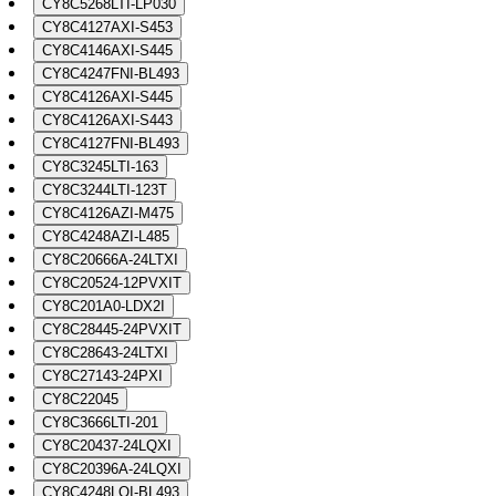
CY8C5268LTI-LP030
CY8C4127AXI-S453
CY8C4146AXI-S445
CY8C4247FNI-BL493
CY8C4126AXI-S445
CY8C4126AXI-S443
CY8C4127FNI-BL493
CY8C3245LTI-163
CY8C3244LTI-123T
CY8C4126AZI-M475
CY8C4248AZI-L485
CY8C20666A-24LTXI
CY8C20524-12PVXIT
CY8C201A0-LDX2I
CY8C28445-24PVXIT
CY8C28643-24LTXI
CY8C27143-24PXI
CY8C22045
CY8C3666LTI-201
CY8C20437-24LQXI
CY8C20396A-24LQXI
CY8C4248LQI-BL493