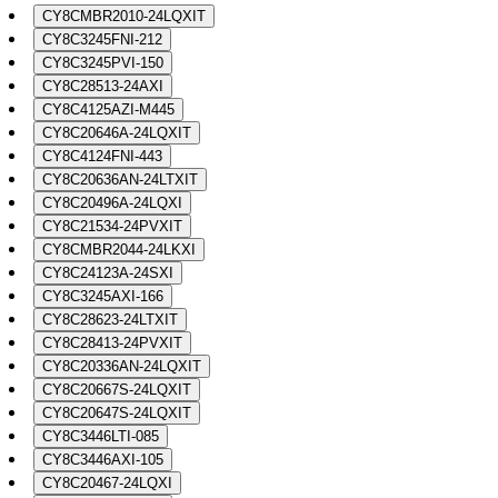
CY8CMBR2010-24LQXIT
CY8C3245FNI-212
CY8C3245PVI-150
CY8C28513-24AXI
CY8C4125AZI-M445
CY8C20646A-24LQXIT
CY8C4124FNI-443
CY8C20636AN-24LTXIT
CY8C20496A-24LQXI
CY8C21534-24PVXIT
CY8CMBR2044-24LKXI
CY8C24123A-24SXI
CY8C3245AXI-166
CY8C28623-24LTXIT
CY8C28413-24PVXIT
CY8C20336AN-24LQXIT
CY8C20667S-24LQXIT
CY8C20647S-24LQXIT
CY8C3446LTI-085
CY8C3446AXI-105
CY8C20467-24LQXI