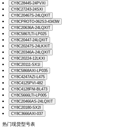
CY8C28445-24PVXI
CY8C27243-24SXI
CY8C20467S-24LQXIT
CY8CPROTO-062S3-4343W
CY8C20636A-24LQXIT
CY8C5867LTI-LP025
CY8C20447-24LQXIT
CY8C20247S-24LKXIT
CY8C20346A-24LQXIT
CY8C20224-12LKXI
CY8C20111-SX1I
CY8C5868AXI-LP035
CY8C4247AZI-L475
CY8C4125PVI-482
CY8C4128FNI-BL473
CY8C5666LTI-LP005
CY8C20466AS-24LQXIT
CY8C20180-SX2I
CY8C3666AXI-037
热门现货型号表