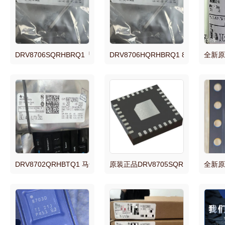
DRV8706SQRHBRQ1『AUTOMOTIVE 40-V H-BRIDGE SMART
DRV8706HQRHBRQ1 8706H QF
全新原装
DRV8702QRHBTQ1 马达/运动/点火控制器和驱动器 Automotive, 47
原装正品DRV8705SQRHBRQ1门驱动器 Aut
全新原装