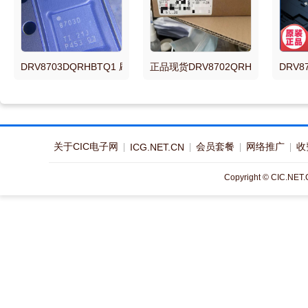
DRV8703DQRHBTQ1 刷式直流电机驱动器
正品现货DRV8702QRHBRQ1 DRV
DRV8
关于CIC电子网
会员套餐
网络推广
收
ICG.NET.CN
Copyright © CIC.NET.