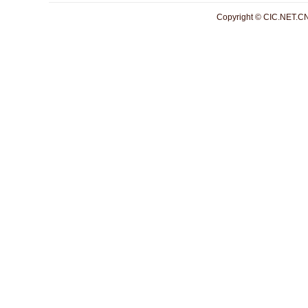
Copyright © CIC.NET.CN