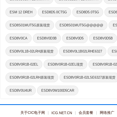
ESM 12 DREH
ESD8D5.0CT5G
ESD8D5.0T5G
ESD8
ESD8S01MUT5G原装现货
ESD8S01MUT5G@@@@@
E
ESD8V0CA
ESD8V0D3B
ESD8V0D5
ESD8V0D5B
ESD8V0L1B-02LRH原装现货
ES
ESD8V0L1B02LRHE6327
ESD8V0R1B-02EL现货
ESD8V0R1B-02EL
ESD8V0R1B-0
ESD8V0R1B-02LRH原装现货
ESD8V0R1B-02LSE6327原装现货
ESD8V0U4UR
ESD8V0W100D5CAR
关于CIC电子网
会员套餐
网络推广
ICG.NET.CN