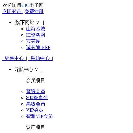
欢迎访问
CIC
电子网！
立即登录 |
免费注册
旗下网站 ∨ |
山海芯城
IC资料网
安芯库
诚芯通 ERP
销售中心 |
采购中心 |
导航中心 ∨ |
会员项目
普通会员
800条库存
高级会员
VIP会员
智雅VIP会员
认证项目