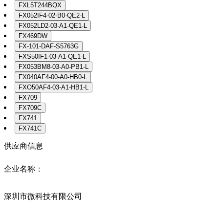
FXL5T244BQX
FX052IF4-02-B0-QE2-L
FX052LD2-03-A1-QE1-L
FX469DW
FX-101-DAF-S5763G
FXS50IF1-03-A1-QE1-L
FX053BM8-03-A0-PB1-L
FX040AF4-00-A0-HB0-L
FXO50AF4-03-A1-HB1-L
FX709
FX709C
FX741
FX741C
供应商信息
企业名称：
深圳市微科技有限公司