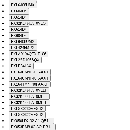
FXL6408UMX
FX604D4
FX614D4
FX32K146UAT0VLQ
FX614D4
FX604D4
FXL6408UMX
FXL4245MPX
FXLA0104QFX-F106
FXL2SD106BQX
FXLP34L6X
FX164CM4F20FAAXT
FX164CM4F40FAAXT
FX164TM4F40FAAXP
FX32K146HAT0VLLT
FX32K144HAT0MLLT
FX32K144HAT0MLHT
FXLS60230AESR2
FXLS60322AESR2
FX050LD2-02-A1-QE1-L
FX053BM8-02-AO-PB1-L