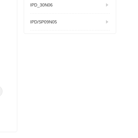
IPD_30N06
IPD/SP09N05