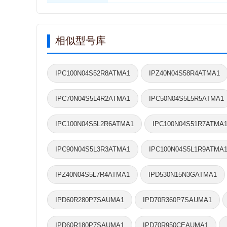
相似型号库
IPC100N04S52R8ATMA1
IPZ40N04S58R4ATMA1
IPC70N04S5L4R2ATMA1
IPC50N04S5L5R5ATMA1
IPC100N04S5L2R6ATMA1
IPC100N04S51R7ATMA
IPC90N04S5L3R3ATMA1
IPC100N04S5L1R9ATMA
IPZ40N04S5L7R4ATMA1
IPD530N15N3GATMA1
IPD60R280P7SAUMA1
IPD70R360P7SAUMA1
IPD60R180P7SAUMA1
IPD70R950CEAUMA1