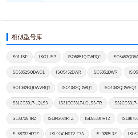
相似型号库
IS01-ISP
ISO1-ISP
ISO5851QDWRQ1
ISO5452QD
ISO5852SQDWQ1
ISO5452DWR
ISO5851DWR
ISO
ISO1042BQDWVRQ1
ISO1042QDWQ1
ISO1042QDWRQ1
IS31CG5317-LQLS3
IS31CG5317-LQLS3-TR
IS32CG5317
ISL88739HRZ
ISL94202IRTZ
ISL9538HRTZ
ISL8875
ISL88732HRTZ
ISL9241HRTZ-T7A
ISL9205IRZ
ISL6