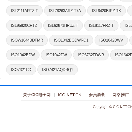
ISL2111ARTZ-T
ISL78263ARZ-T7A
ISL6420BIRZ-TK
ISL95820CRTZ
ISL62871HRUZ-T
ISL8117FRZ-T
ISL
ISOW1044BDFMR
ISO1042BQDWRQ1
ISO1042DWV
ISO1042BDW
ISO1042DW
ISO6762FDWR
ISO1642
ISO7321CD
ISO7421AQDRQ1
关于CIC电子网
会员套餐
网络推广
ICG.NET.CN
Copyright © CIC.NET.CN