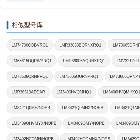
相似型号库
LM74700QDBVRQ1
LMR33630BQRNXRQ1
LM73605QRN
LM63615DQPWPRQ1
LMR36006AQRNXRQ1
LMV321IYLT
LM73606QRNPRQ1
LM73605QURNPRQ1
LM73606QRNP
LMR36510ADDAR
LM3406HVQMHQ1
LM3406HVQMHXQ
LM3421Q0MH/NOPB
LM3421Q0MHX/NOPB
LM3421Q1M
LM3409QHVMYX/NOPB
LM3409QMY/NOPB
LM3409QMY
LM3492HCQMH/NOPB
LM3492HCQMHX/NOPB
LM3429Q