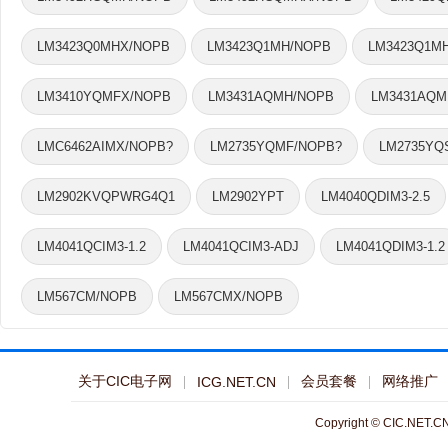
LM3423Q0MHX/NOPB
LM3423Q1MH/NOPB
LM3423Q1M
LM3410YQMFX/NOPB
LM3431AQMH/NOPB
LM3431AQM
LMC6462AIMX/NOPB?
LM2735YQMF/NOPB?
LM2735YQ
LM2902KVQPWRG4Q1
LM2902YPT
LM4040QDIM3-2.5
LM4041QCIM3-1.2
LM4041QCIM3-ADJ
LM4041QDIM3-1.2
LM567CM/NOPB
LM567CMX/NOPB
关于CIC电子网
会员套餐
网络推广
ICG.NET.CN
Copyright © CIC.NET.CN