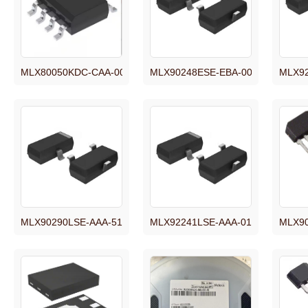
MLX80050KDC-CAA-000-RE【IC TRANSCEIVER 5V 70MA 8SO
MLX90248ESE-EBA-000-RE【NV I
MLX92
MLX90290LSE-AAA-511-RE 【SENSOR HALL EFFECT ANALOG
MLX92241LSE-AAA-017-RE 传
MLX9