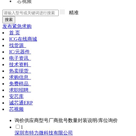
芯视频
精准
搜索
发布紧急求购
首 页
ICG在线商城
找货源
IC/元器件
电子资讯
技术资料
热卖现货
求购信息
免费样品
求职招聘
安芯库
诚芯通ERP
芯视频
询价
供应商
型号
厂商
批号
数量
封装
说明/库位
询价
1
深圳市特力微科技有限公司