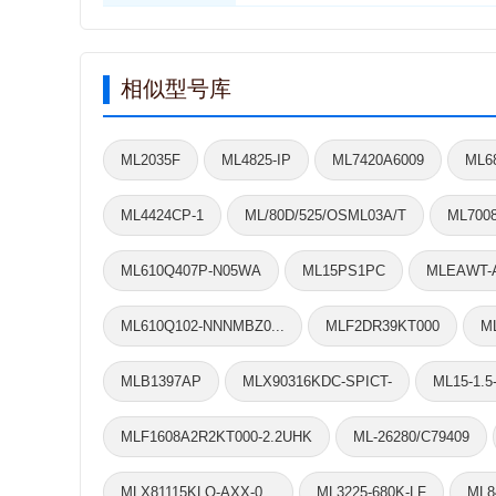
相似型号库
ML2035F
ML4825-IP
ML7420A6009
ML6
ML4424CP-1
ML/80D/525/OSML03A/T
ML700
ML610Q407P-N05WA
ML15PS1PC
MLEAWT-A
ML610Q102-NNNMBZ0...
MLF2DR39KT000
M
MLB1397AP
MLX90316KDC-SPICT-
ML15-1.5
MLF1608A2R2KT000-2.2UHK
ML-26280/C79409
MLX81115KLQ-AXX-0...
ML3225-680K-LF
ML8