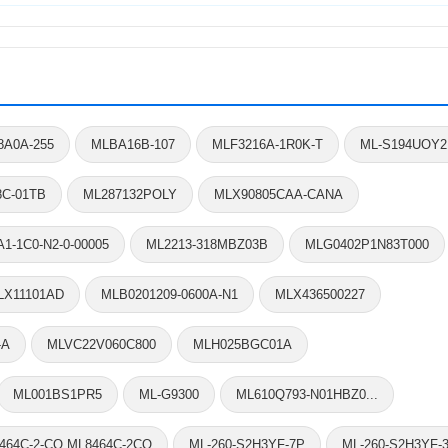
8A0A-255
MLBA16B-107
MLF3216A-1R0K-T
ML-S194UOY2
8C-01TB
ML287132POLY
MLX90805CAA-CANA
1-1C0-N2-0-00005
ML2213-318MBZ03B
MLG0402P1N83T000
LX11101AD
MLB0201209-0600A-N1
MLX436500227
-A
MLVC22V060C800
MLH025BGC01A
ML001BS1PR5
ML-G9300
ML610Q793-N01HBZ0...
464C-2-CQ.ML8464C-2CQ
ML-260-S2H3YF-7P
ML-260-S2H3YF-