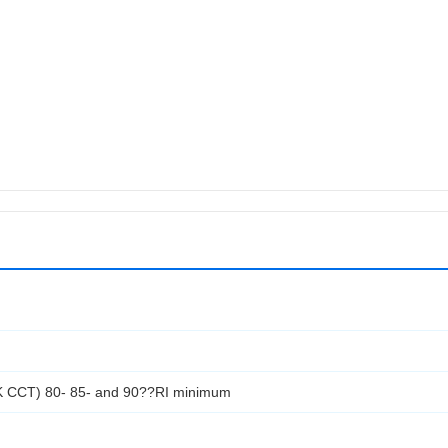
0 K CCT) 80- 85- and 90??RI minimum