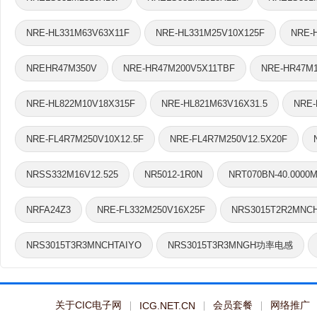
NRE-HL331M63V63X11F
NRE-HL331M25V10X125F
NRE-
NREHR47M350V
NRE-HR47M200V5X11TBF
NRE-HR47M1
NRE-HL822M10V18X315F
NRE-HL821M63V16X31.5
NRE-
NRE-FL4R7M250V10X12.5F
NRE-FL4R7M250V12.5X20F
NRSS332M16V12.525
NR5012-1R0N
NRT070BN-40.0000
NRFA24Z3
NRE-FL332M250V16X25F
NRS3015T2R2MNC
NRS3015T3R3MNGH功率电感
NRS3015T3R3MNCHTAIYO
关于CIC电子网
会员套餐
网络推广
ICG.NET.CN