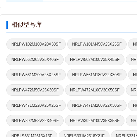
相似型号库
NRLPW102M100V20X30SF
NRLPW101M450V25X25SF
N
NRLPW562M63V25X40SF
NRLPW562M100V35X45SF
NR
NRLPW561M200V25X25SF
NRLPW561M180V22X30SF
N
NRLPW472M50V25X30SF
NRLPW472M100V30X50SF
NR
NRLPW471M220V25X25SF
NRLPW471M200V22X30SF
N
NRLPW392M63V22X40SF
NRLPW392M100V35X35SF
NR
NRELS331M2516X16F
NRELS331M2518X21F
NRELS331