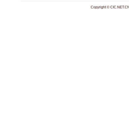
Copyright © CIC.NET.CN