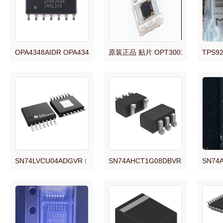
OPA4348AIDR OPA4348A SOIC-14 1MHz 45uA 四路运算放大器
原装正品 贴片 OPT3001IDNPRQ1
TPS
SN74LVCU04ADGVR﹝IC INVERTER 6CH 6-INP 14TVSOP﹞芯
SN74AHCT1G08DBVR 丝印:B08
SN74