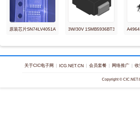
原装芯片SN74LV4051ATPWRQ1 TSSOP16 L4051AQ原装现货
3W/30V 1SMB5936BT3G 丝印93
A496
关于CIC电子网
会员套餐
网络推广
收
ICG.NET.CN
Copyright © CIC.NET.