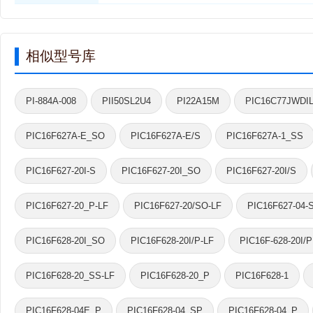
相似型号库
PI-884A-008
PII50SL2U4
PI22A15M
PIC16C77JWDI
PIC16F627A-E_SO
PIC16F627A-E/S
PIC16F627A-1_SS
PIC16F627-20I-S
PIC16F627-20I_SO
PIC16F627-20I/S
PIC16F627-20_P-LF
PIC16F627-20/SO-LF
PIC16F627-04-
PIC16F628-20I_SO
PIC16F628-20I/P-LF
PIC16F-628-20I/P
PIC16F628-20_SS-LF
PIC16F628-20_P
PIC16F628-1
PIC16F628-04E_P
PIC16F628-04_SP
PIC16F628-04_P