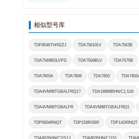
相似型号库
TDF8546TH/N2ZJ
TDA75610LV
TDA7563B
TDA7569BDLVPD
TDA7569BLV
TDA7575B
TDA7803A
TDA7808
TDA7850
TDA7850
TDA4VM88TGBALFRQ1?
TDA19988BHN/C1,518
TDA4VM88TGBALFR
TDA4VM88TGBALFRQ1
TDP0604RNQT
TDP158RSBR
TDP142IRNQT
TDA8035HN/C2/S1J
TDA8035HN/C1151
TDA8