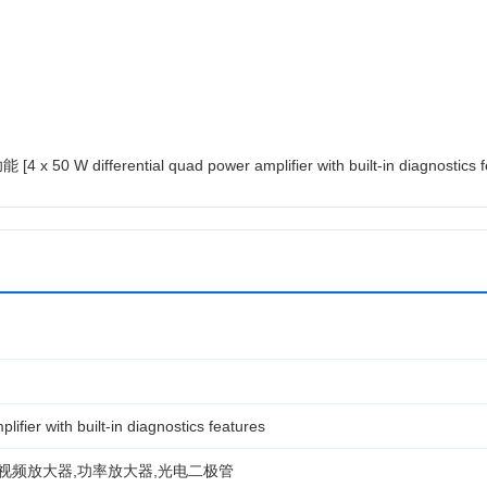
fferential quad power amplifier with built-in diagnostics fe
lifier with built-in diagnostics features
,视频放大器,功率放大器,光电二极管