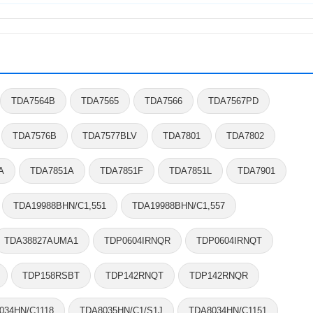
TDA7564B
TDA7565
TDA7566
TDA7567PD
TDA7576B
TDA7577BLV
TDA7801
TDA7802
A
TDA7851A
TDA7851F
TDA7851L
TDA7901
TDA19988BHN/C1,551
TDA19988BHN/C1,557
TDA38827AUMA1
TDP0604IRNQR
TDP0604IRNQT
TDP158RSBT
TDP142RNQT
TDP142RNQR
034HN/C1118
TDA8035HN/C1/S1J
TDA8034HN/C1151