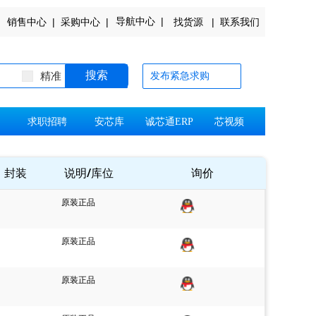
导航中心 |
销售中心 |
采购中心 |
找货源 |
联系我们
搜索
精准
发布紧急求购
品
求职招聘
安芯库
诚芯通ERP
芯视频
封装
说明/库位
询价
原装正品
原装正品
原装正品