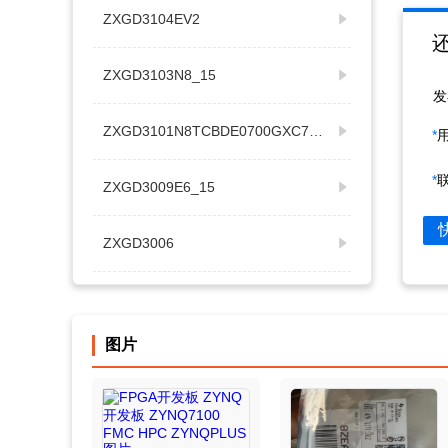
ZXGD3104EV2
ZXGD3103N8_15
发
ZXGD3101N8TCBDE0700GXC74UL4066MR
*
*
ZXGD3009E6_15
ZXGD3006
ZXGD3004E6_15
图片
ZXGD3002E6_15
ZXGD3110N8