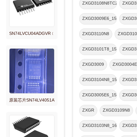
ZXGD3108N8TC2SC51032
ZXGD3
QPLUS
ZXGD3009E6_15
ZXGD3
QTQ1 全新原装正品现货。
SN74LVCU04ADGVR﹝IC INVERTER 6CH 6-INP 14TVSOP﹞芯
ZXGD3110N8
ZXGD310
ZXGD3101T8_15
ZXGD3
ZXGD3009
ZXGD3004E
ZXGD3104N8_15
ZXGD3
ZXGD3005E6_15
ZXGD3
单路2输入正与门逻辑IC
 TSSOP-16 4位双电源总线收发器芯片 集成电路IC
原装芯片SN74LV4051ATPWRQ1 TSSOP16 L4051AQ原装现货
ZXGR
ZXGD3109N8
ZXGD3103N8_16
ZXGD3