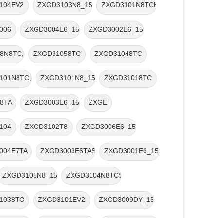
SC3513
104EV2
ZXGD3103N8_15
ZXGD3101N8TCBDE0700GXC74UL
006
ZXGD3004E6_15
ZXGD3002E6_15
片
8N8TC,2SC5103,2SC3513
ZXGD31058TC
ZXGD31048TC
101N8TC,BDE0700G,XC74UL4066MR
ZXGD3101N8_15
ZXGD31018TC
8TA
ZXGD3003E6_15
ZXGE
104
ZXGD3102T8
ZXGD3006E6_15
004E7TA
ZXGD3003E6TASOT23-6
ZXGD3001E6_15
ZXGD3105N8_15
ZXGD3104N8TCSOP-8
1038TC
ZXGD3101EV2
ZXGD3009DY_15