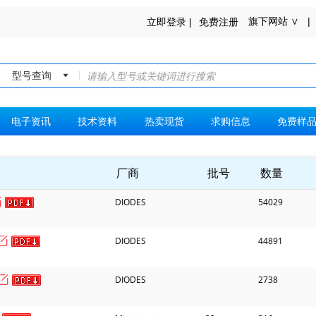
旗下网站 ∨ |
立即登录 |
免费注册
型号查询
电子资讯
技术资料
热卖现货
求购信息
免费样
厂商
批号
数量
DIODES
54029
DIODES
44891
DIODES
2738