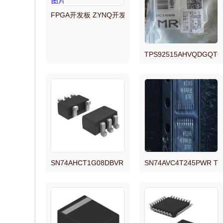
ZXGD3108N8TC,2SC5103,2SC3513
FPGA开发板 ZYNQ开发板 ZYNQ7100 FMC HPC ZYN
ZXGD31058TC
TPS92515AHVQDG
ZXGD31048TC
ZXGD3101T8_15
ZXGD3101N8TC,BDE0700G,XC74UL4066MR
ZXGD3101N8_15
SN74AHCT1G08DBVR 丝印:B08G 封装SOT23-5 
SN74AVC4T245PWR
ZXGD31018TC