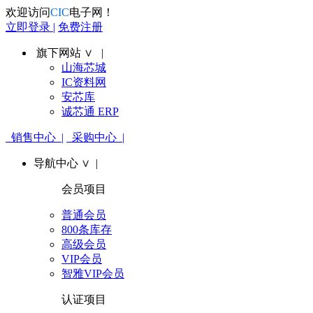
欢迎访问
CIC
电子网！
立即登录 |
免费注册
旗下网站 ∨ |
山海芯城
IC资料网
安芯库
诚芯通 ERP
销售中心 |
采购中心 |
导航中心 ∨ |
会员项目
普通会员
800条库存
高级会员
VIP会员
智雅VIP会员
认证项目