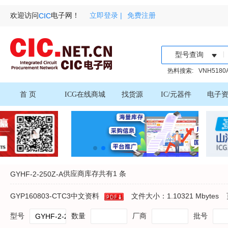
欢迎访问
电子网！
立即登录 |
免费注册
CIC
型号查询
热料搜索:
VNH5180
首 页
ICG在线商城
找货源
IC/元器件
电子
供应商库存共有
1 条
GYHF-2-250Z-A
GYP160803-CTC3中文资料
文件大小：1.10321 Mbytes
型号
数量
厂商
批号