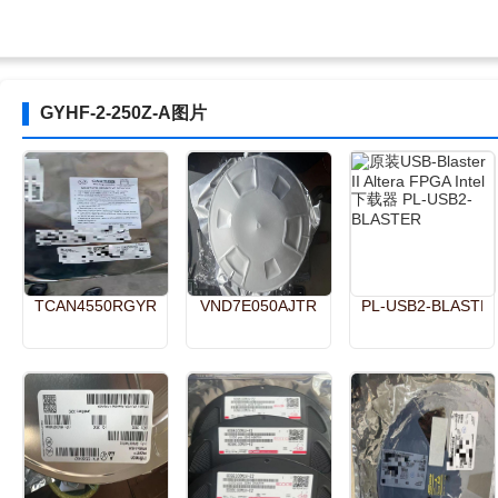
GYHF-2-250Z-A图片
TCAN4550RGYRQ1
VND7E050AJTR
PL-USB2-BLASTE