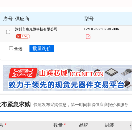
序号
供应商
型号
深圳市泰克微科技有限公司
GYHF-2-250Z-AG006
保
1.5万
批量询价
全选
发布紧急求购
快速发布采购信息，第一时间获得供应商报价和服务
号
*
数量
*
品牌
封装