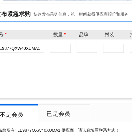
发布紧急求购
快速发布采购信息，第一时间获得供应商报价和服务
号
*
数量
*
品牌
封装
已是会员
不是会员
布给所有
TLE9877QXW40XUMA1
供应商，请认真填写联系方式！