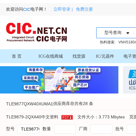
欢迎访问
电子网！
立即登录 |
免费注册
CIC
型号查询
热料搜索:
VNH5180
首 页
ICG在线商城
找货源
IC/元器件
电子
供应商库存共有
28 条
TLE9877QXW40XUMA1
TLE9879-2QXA40中文资料
文件大小：3.773 Mbytes
页
型号
数量
厂商
批号