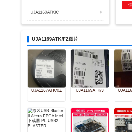
UJA1169ATKIC
UJA1169AXF-EVB
UJA1169ATK/FZ图片
UJA1169TK存储IC
UJA1169TKZ存储IC
UJA1169TKZ
UJA1167ATK/0Z
UJA1169ATK/3
UJA116
UJA1169TKIC
UJA1169TK431
UJA1169TK/XZIC