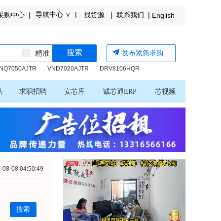
导航中心 ∨ |
购中心 |
找货源 |
联系我们 |
English
搜索
精准
发布紧急求购
NQ7050AJTR
VND7020AJTR
DRV8106HQRHBRQ1
品
求职招聘
安芯库
诚芯通ERP
芯视频
-08-08 04:50:49
搜索