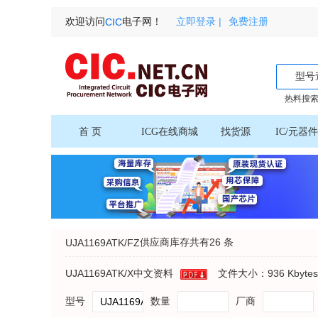
欢迎访问
电子网！
立即登录 |
免费注册
CIC
型号
热料搜索
首 页
ICG在线商城
找货源
IC/元器
供应商库存共有
26 条
UJA1169ATK/FZ
UJA1169ATK/X中文资料
文件大小：936 Kbyte
型号
数量
厂商