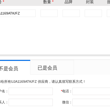
号
*
数量
*
品牌
封装
已是会员
不是会员
布给所有
UJA1169ATK/FZ
供应商，请认真填写联系方式！
户名：
*
电话：
系人：
微信：