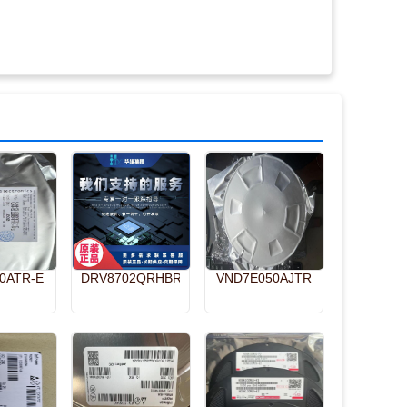
0ATR-E
DRV8702QRHBRQ1
VND7E050AJTR