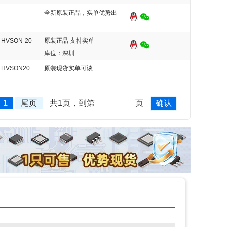
全新原装正品，实单优势出
HVSON-20
原装正品 支持实单
库位：深圳
HVSON20
原装现货实单可谈
1
尾页
共1页，到第
页
确认