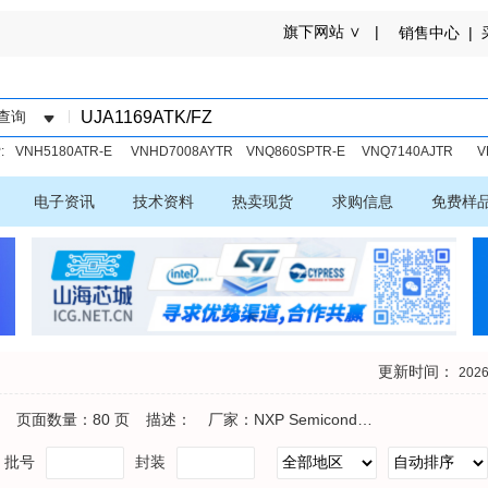
旗下网站 ∨ |
销售中心 |
采
查询
:
VNH5180ATR-E
VNHD7008AYTR
VNQ860SPTR-E
VNQ7140AJTR
V
件
电子资讯
技术资料
热卖现货
求购信息
免费样
更新时间：
2026
s
页面数量：
80 页
描述：
厂家：NXP Semiconductors
批号
封装