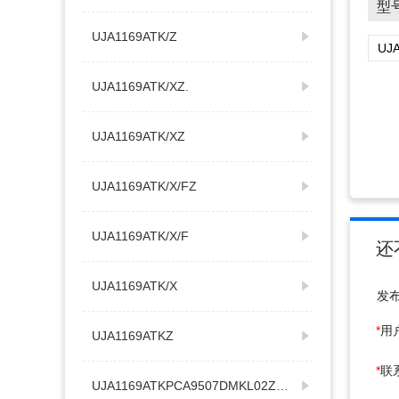
型
UJA1169ATK/Z
UJA1169ATK/XZ.
UJA1169ATK/XZ
UJA1169ATK/X/FZ
UJA1169ATK/X/F
还
UJA1169ATK/X
发
*
用
UJA1169ATKZ
*
联
UJA1169ATKPCA9507DMKL02Z32VFM4PCF7991AT/1081/