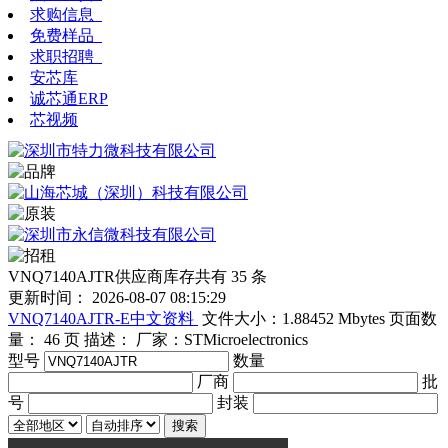
求购信息
免费样品
求职招聘
安芯库
诚芯通ERP
芯视频
VNQ7140AJTR
供应商库存共有
35 条
更新时间：
2026-08-07 08:15:29
VNQ7140AJTR-E中文资料
文件大小：1.88452 Mbytes
页面数
量：
46 页
描述：
厂家：STMicroelectronics
型号
数量
厂商
批
号
封装
搜索