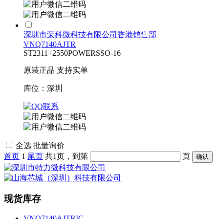
深圳市荣科微科技有限公司香港销售部
VNQ7140AJTR
ST
2311+
2550
POWERSSO-16
原装正品 支持实单
库位：深圳
全选
批量询价
首页
1
尾页
共1页，到第
页
确认
现货库存
VNQ7140AJTRIC