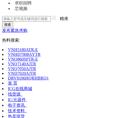
求职招聘
芯视频
精准
搜索
发布紧急求购
热料搜索:
VNH5180ATR-E
VNHD7008AYTR
VNQ860SPTR-E
VNQ7140AJTR
VNQ7050AJTR
VND7020AJTR
DRV8106HQRHBRQ1
首 页
ICG在线商城
找货源
IC/元器件
电子资讯
技术资料
热卖现货