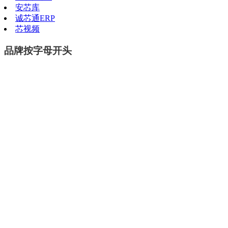
安芯库
诚芯通ERP
芯视频
品牌按字母开头
ALL
A
B
C
D
E
F
G
H
I
J
K
L
M
N
页数
首页
品牌名称：
m3tekic
品牌中文名称：
公司简介：