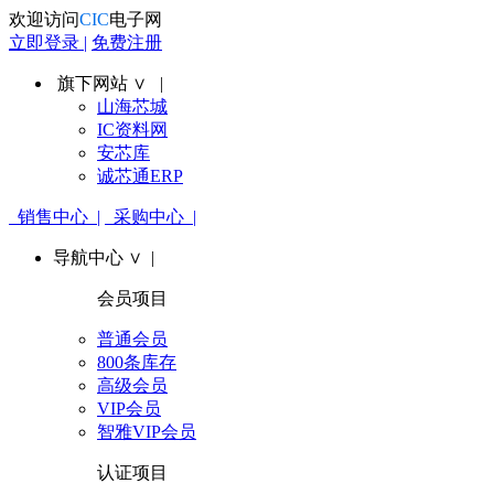
欢迎访问
CIC
电子网
立即登录 |
免费注册
旗下网站 ∨ |
山海芯城
IC资料网
安芯库
诚芯通ERP
销售中心 |
采购中心 |
导航中心 ∨ |
会员项目
普通会员
800条库存
高级会员
VIP会员
智雅VIP会员
认证项目